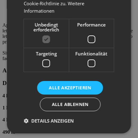
Cookie-Richtlinie zu.
Weitere
Informationen
Unbedingt
Performance
Appartamento al primo piano composto da soggiorno con divano
erforderlich
letto e angolo cucina, bagno, camera matrimoniale, camera con due
letti. L'appartamento è dotato di due ampie terrazze e di parcheggio
privato coperto.
Situato a pochi passi dal centro pedonale permette di raggiungere
Targeting
Funktionalität
facilmente i vari servizi.
A - Vierzimmerwohnung
Detail
ALLE AKZEPTIEREN
4 letti
ALLE ABLEHNEN
1 Badezimmer
4 Räume
DETAILS ANZEIGEN
490 m