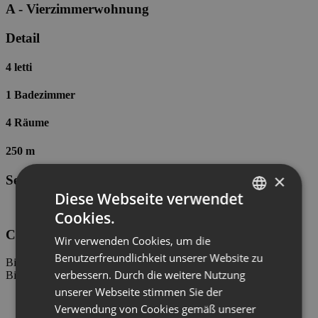
A - Vierzimmerwohnung
Detail
4 letti
1 Badezimmer
4 Räume
250 m
×
Service
Diese Webseite verwendet
Informations anfragen
Cookies.
ITALIAN
Cond. Giada
Wir verwenden Cookies, um die
ENGLISH
Benutzerfreundlichkeit unserer Website zu
Bibione Spiaggia
GERMAN
verbessern. Durch die weitere Nutzung
Bibione , Via Maja , interno 10, 125
unserer Webseite stimmen Sie der
Verwendung von Cookies gemäß unserer