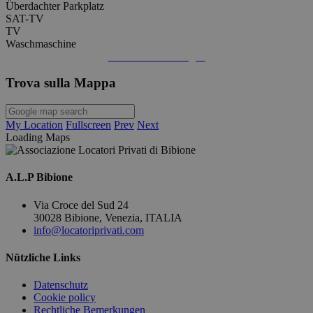
Überdachter Parkplatz
SAT-TV
TV
Waschmaschine
Informations anfragen
Trova sulla Mappa
My Location
Fullscreen
Prev
Next
Loading Maps
A.L.P Bibione
Via Croce del Sud 24
30028 Bibione, Venezia, ITALIA
info@locatoriprivati.com
Nützliche Links
Datenschutz
Cookie policy
Rechtliche Bemerkungen