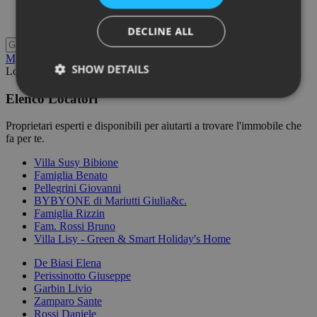
DECLINE ALL
My Location
Fullscreen
Prev
Next
SHOW DETAILS
Loading Maps
Elenco
Locatori
Proprietari esperti e disponibili per aiutarti a trovare l'immobile che
fa per te.
Villa Susy Bibione
Famiglia Benato
Pellegrini Giovanni
BYBYONE di Mariutti Giulia&c.
Famiglia Rizzin
Fam. Rossi Bruno
Villa Lisy - Green & Smart Holiday's Home
De Biasi Elena
Perissinotto Giuseppe
Garbin Livio
Zamparo Sante
Rossi Daniele