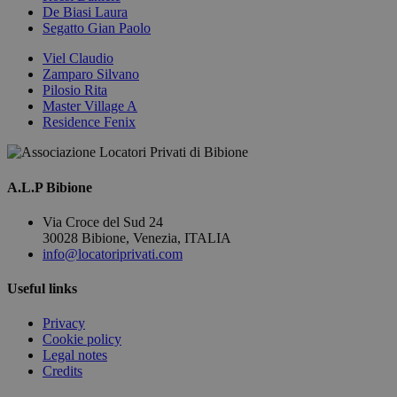
De Biasi Laura
Segatto Gian Paolo
Viel Claudio
Zamparo Silvano
Pilosio Rita
Master Village A
Residence Fenix
A.L.P Bibione
Via Croce del Sud 24
30028 Bibione, Venezia, ITALIA
info@locatoriprivati.com
Useful links
Privacy
Cookie policy
Legal notes
Credits