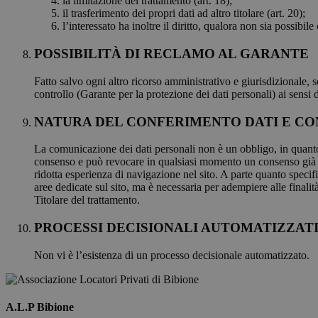
la limitazione del trattamento (art. 18);
il trasferimento dei propri dati ad altro titolare (art. 20);
l’interessato ha inoltre il diritto, qualora non sia possibil
POSSIBILITÀ DI RECLAMO AL GARANTE
Fatto salvo ogni altro ricorso amministrativo e giurisdizionale, s
controllo (Garante per la protezione dei dati personali) ai sensi 
NATURA DEL CONFERIMENTO DATI E CON
La comunicazione dei dati personali non è un obbligo, in quanto si
consenso e può revocare in qualsiasi momento un consenso già f
ridotta esperienza di navigazione nel sito. A parte quanto specifi
aree dedicate sul sito, ma è necessaria per adempiere alle finalit
Titolare del trattamento.
PROCESSI DECISIONALI AUTOMATIZZAT
Non vi è l’esistenza di un processo decisionale automatizzato.
A.L.P Bibione