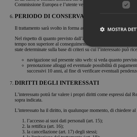
Commissione Europea e l’utente verrà informato.
PERIODO DI CONSERVAZIONE DEI DATI 
Il trattamento sarà svolto in forma automatizzata e manuale, con 
MOSTRA DET
Nel rispetto di quanto previsto dall’art. 5 comma 1 lett. e) del 
tempo non superiore al conseguimento delle finalità per le quali i
state determinate sulla base di criteri su cui l’interessato può 
navigazione sul presente sito web: si veda quanto previsto
prenotazione alloggi ed eventuale possibilità di pagamento
successivi 10 anni, al fine di verificare eventuali penden
DIRITTI DEGLI INTERESSATI
L’interessato potrà far valere i propri diritti come espressi da
sopra indicata.
L'interessato ha il diritto, in qualunque momento, di chiedere al 
l’accesso ai suoi dati personali (art. 15);
la rettifica (art. 16);
la cancellazione (art. 17) degli stessi;