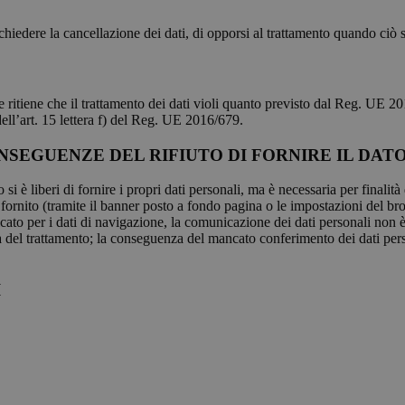
e chiedere la cancellazione dei dati, di opporsi al trattamento quando ciò s
e ritiene che il trattamento dei dati violi quanto previsto dal Reg. UE 2016
dell’art. 15 lettera f) del Reg. UE 2016/679.
SEGUENZE DEL RIFIUTO DI FORNIRE IL DAT
 è liberi di fornire i propri dati personali, ma è necessaria per finalità
ornito (tramite il banner posto a fondo pagina o le impostazioni del br
cato per i dati di navigazione, la comunicazione dei dati personali non è u
à del trattamento; la conseguenza del mancato conferimento dei dati person
I