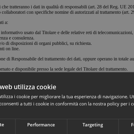
i che tratteranno i dati in qualità di responsabili (art. 28 del Reg. UE 20
collaboratori con specifiche nomine di autorizzati al trattamento (art. 2
ti a:
informativo usato dal Titolare e delle relative reti di telecomunicazioni, 
stenza e consulenza.
o di disposizioni di organi pubblici, su richiesta.
nti on line.
one di Responsabile del trattamento dei dati, oppure operano in totale au
nato e disponibile presso la sede legale del Titolare del trattamento.
 consenso, in conformità e nei limiti del GDPR.
web utilizza cookie
ilizza i cookie per migliorare la tua esperienza di navigazione. Ut
 TERZO E/O UN’ORGANIZZAZIONE INTERNAZI
consenti a tutti i cookie in conformità con la nostra policy per i c
ll’Unione Europea.
rio, avrà facoltà di spostare i server anche extra-UE.
te
Performance
Targeting
F
i dati extra-UE avverrà in conformità alle disposizioni di legge applicabili