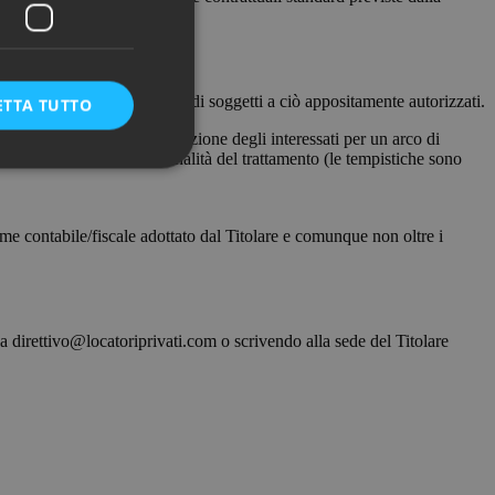
, ad opera del Titolare e/o di soggetti a ciò appositamente autorizzati.
ETTA TUTTO
ma che consenta l’identificazione degli interessati per un arco di
le forniti dipende dalla finalità del trattamento (le tempistiche sono
ime contabile/fiscale adottato dal Titolare e comunque non oltre i
a direttivo@locatoriprivati.com o scrivendo alla sede del Titolare