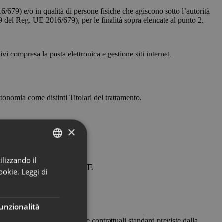
16/679) e/o in qualità di persone fisiche che agiscono sotto l’autorità
9 del Reg. UE 2016/679), per le finalità sopra elencate al punto 2.
ivi compresa la posta elettronica e gestione siti internet.
tonomia come distinti Titolari del trattamento.
×
ilizzando il
ITALIAN
ONALE E GARANZIE
ookie.
Leggi di
ENGLISH
GERMAN
unzionalità
, previa stipula delle clausole contrattuali standard previste dalla