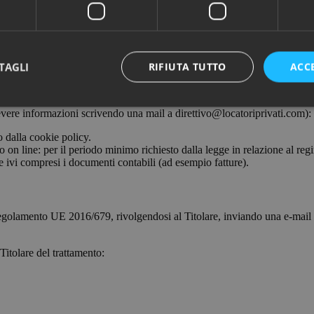
O CRITERI PER DETERMINARE IL PERIODO
modalità e strumenti volti a garantire la massima sicurezza e riservatezza
TAGLI
RIFIUTA TUTTO
ACC
Reg. UE 2016/679 i dati personali raccolti verranno conservati in una for
 dati personali sono trattati. La conservazione dei dati di natura persona
ricevere informazioni scrivendo una mail a direttivo@locatoriprivati.com):
 dalla cookie policy.
 on line: per il periodo minimo richiesto dalla legge in relazione al reg
ze ivi compresi i documenti contabili (ad esempio fatture).
l Regolamento UE 2016/679, rivolgendosi al Titolare, inviando una e-mail 
Titolare del trattamento: