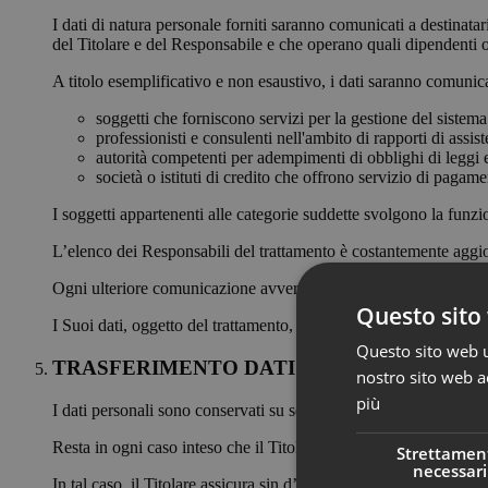
I dati di natura personale forniti saranno comunicati a destinatar
del Titolare e del Responsabile e che operano quali dipendenti o 
A titolo esemplificativo e non esaustivo, i dati saranno comunica
soggetti che forniscono servizi per la gestione del sistema 
professionisti e consulenti nell'ambito di rapporti di assi
autorità competenti per adempimenti di obblighi di leggi e/
società o istituti di credito che offrono servizio di pagame
I soggetti appartenenti alle categorie suddette svolgono la funzi
L’elenco dei Responsabili del trattamento è costantemente aggior
Ogni ulteriore comunicazione avverrà solo previo Suo esplicito
Questo sito 
I Suoi dati, oggetto del trattamento, non saranno diffusi.
Questo sito web ut
TRASFERIMENTO DATI VERSO UN PAESE
nostro sito web ac
più
I dati personali sono conservati su server ubicati all’interno de
Resta in ogni caso inteso che il Titolare, ove si rendesse necessa
Strettamen
necessari
In tal caso, il Titolare assicura sin d’ora che il trasferimento de