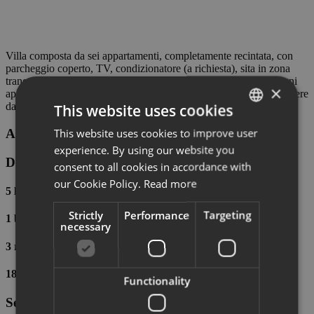
Villa composta da sei appartamenti, completamente recintata, con
parcheggio coperto, TV, condizionatore (a richiesta), sita in zona
tranquilla a pochi passi dalla spiaggia (180 mt.) e dai negozi. Ogni
×
appartamento è composto da ampio soggiorno, cucinino, due camere
da letto (3 + 2 posti), bagno con doccia.
This website uses cookies
This website uses cookies to improve user
ITALIAN
A - Three-room apartment
experience. By using our website you
ENGLISH
Details
consent to all cookies in accordance with
GERMAN
our Cookie Policy.
Read more
5 letti
Strictly
Performance
Targeting
1 bathrooms
necessary
3 rooms
180 m
Functionality
Services