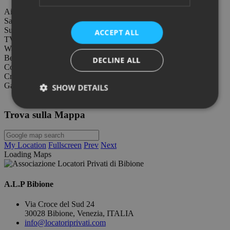
Air conditioning
Sat-TV
Suitable for disabled
ACCEPT ALL
TV
Washing machine
Beach umbrella, deckchair and sunbed
DECLINE ALL
Covered parking
Crockery and cutlery
Garden for exclusive use
SHOW DETAILS
Info request
Trova sulla Mappa
My Location
Fullscreen
Prev
Next
Loading Maps
A.L.P Bibione
Via Croce del Sud 24
30028 Bibione, Venezia, ITALIA
info@locatoriprivati.com